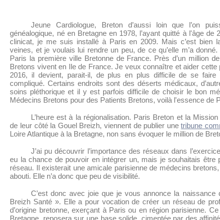
Jeune Cardiologue, Breton d’aussi loin que l’on pu
généalogique, né en Bretagne en 1978, l’ayant quitté à l'âge de
clinicat, je me suis installé à Paris en 2009. Mais c’est bien
veines, et je voulais lui rendre un peu, de ce qu’elle m’a donné.
Paris la première ville Bretonne de France. Près d’un million 
Bretons vivent en Ile de France. Je veux connaître et aider cette 
2016, il devient, parait-il, de plus en plus difficile de se fai
compliqué. Certains endroits sont des déserts médicaux, d’autr
soins pléthorique et il y est parfois difficile de choisir le bon 
Médecins Bretons pour des Patients Bretons, voilà l'essence de 
L’heure est à la régionalisation. Paris Breton et la Missi
de leur côté la Gouel Breizh, viennent de publier une
tribune co
Loire Atlantique à la Bretagne, non sans évoquer le million de Bre
J’ai pu découvrir l’importance des réseaux dans l’exercice
eu la chance de pouvoir en intégrer un, mais je souhaitais être 
réseau. Il existerait une amicale parisienne de médecins breton
abouti. Elle n’a donc que peu de visibilité.
C’est donc avec joie que je vous annonce la naissance de
Breizh Santé ». Elle a pour vocation de créer un réseau de pro
d’origine bretonne, exerçant à Paris ou en région parisienne. Ce
Bretagne, reposera sur une base solide, cimentée par des affinités