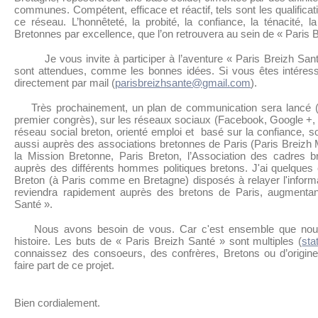
communes. Compétent, efficace et réactif, tels sont les qualificat
ce réseau. L’honnêteté, la probité, la confiance, la ténacité,
Bretonnes par excellence, que l’on retrouvera au sein de « Paris 
Je vous invite à participer à l’aventure « Paris Breizh Sa
sont attendues, comme les bonnes idées. Si vous êtes intéres
directement par mail (
parisbreizhsante@gmail.com
).
Très prochainement, un plan de communication sera lancé (a
premier congrès), sur les réseaux sociaux (Facebook, Google +, L
réseau social breton, orienté emploi et basé sur la confiance, s
aussi auprès des associations bretonnes de Paris (Paris Breizh 
la Mission Bretonne, Paris Breton, l’Association des cadres br
auprès des différents hommes politiques bretons. J'ai quelques
Breton (à Paris comme en Bretagne) disposés à relayer l'inform
reviendra rapidement auprès des bretons de Paris, augmentant 
Santé ».
Nous avons besoin de vous. Car c'est ensemble que nous 
histoire. Les buts de « Paris Breizh Santé » sont multiples (
sta
connaissez des consoeurs, des confrères, Bretons ou d’origine 
faire part de ce projet.
Bien cordialement.