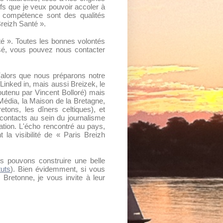
ifs que je veux pouvoir accoler à
 la compétence sont des qualités
Breizh Santé ».
nté ». Toutes les bonnes volontés
sé, vous pouvez nous contacter
lors que nous préparons notre
inked in, mais aussi Breizek, le
outenu par Vincent Bolloré) mais
Média, la Maison de la Bretagne,
etons, les dîners celtiques), et
 contacts au sein du journalisme
ation. L'écho rencontré au pays,
la visibilité de « Paris Breizh
pouvons construire une belle
tuts
). Bien évidemment, si vous
Bretonne, je vous invite à leur