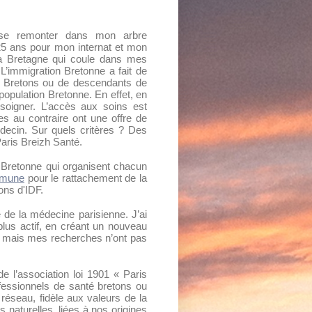
isse remonter dans mon arbre
 25 ans pour mon internat et mon
 la Bretagne qui coule dans mes
 L’immigration Bretonne a fait de
de Bretons ou de descendants de
population Bretonne. En effet, en
re soigner. L’accès aux soins est
es au contraire ont une offre de
médecin. Sur quels critères ? Des
Paris Breizh Santé.
on Bretonne qui organisent chacun
mmune
pour le rattachement de la
tons d'IDF.
 de la médecine parisienne. J’ai
plus actif, en créant un nouveau
s, mais mes recherches n’ont pas
 l’association loi 1901 « Paris
fessionnels de santé bretons ou
 réseau, fidèle aux valeurs de la
 naturelles, liées à nos origines